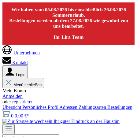
Wir haben vom 05.08.2026 bis einschließlich 26.08.2026
Sommerurlaub.
Bestellungen werden ab dem 27.08.2026 wie gewohnt von
uns bearbeitet.
Ihr Lira Team
Unternehmen
Kontakt
Login
Menü schließen
Mein Konto
Anmelden
oder
registrieren
Übersicht
Persönliches Profil
Adressen
Zahlungsarten
Bestellungen
0
0,00 €*
Ihr guter Eindruck an der Haustür.